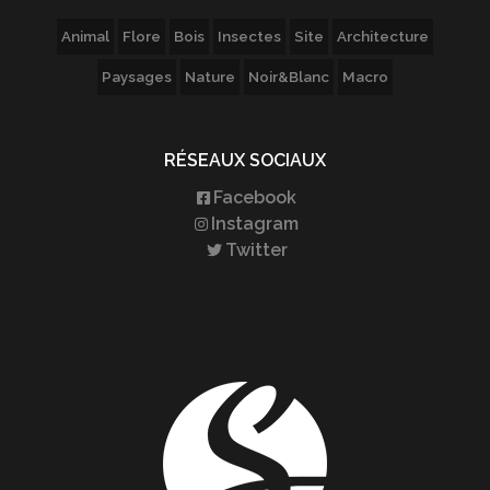
Animal
Flore
Bois
Insectes
Site
Architecture
Paysages
Nature
Noir&Blanc
Macro
RÉSEAUX SOCIAUX
Facebook
Instagram
Twitter